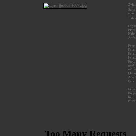
Zyklu
Serie
«Tulp
Title
Digit
Finea
Hahne
Aufn
Forma
Forma
Forma
Forma
Preis
große
mittl
klein
Alle 
Forma
Finea
Präge
link
Es ex